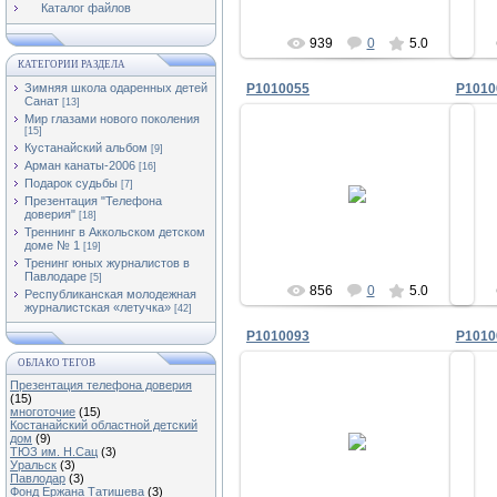
Каталог файлов
939
0
5.0
КАТЕГОРИИ РАЗДЕЛА
P1010055
P1010
Зимняя школа одаренных детей
Санат
[13]
Мир глазами нового поколения
[15]
Кустанайский альбом
[9]
Арман канаты-2006
[16]
2009-11-08
Подарок судьбы
[7]
Презентация "Телефона
lyuda
доверия"
[18]
Треннинг в Аккольском детском
доме № 1
[19]
Тренинг юных журналистов в
Павлодаре
[5]
856
0
5.0
Республиканская молодежная
журналистская «летучка»
[42]
P1010093
P1010
ОБЛАКО ТЕГОВ
Презентация телефона доверия
(15)
многоточие
(15)
2009-11-08
Костанайский областной детский
дом
(9)
ТЮЗ им. Н.Сац
(3)
lyuda
Уральск
(3)
Павлодар
(3)
Фонд Ержана Татишева
(3)