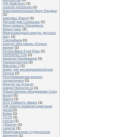
ОФ «Бай-Бол»
(1)
cestrum nocturnum
(1)
благотворительный фонд Эльдани
(1)
комплекс Жануя
(1)
Детский дом Солнышко
(1)
Фонд первого Президента
Казахстана.
(1)
Международный конкурс детского
рису
(1)
Сексрабыни
(1)
конкурс-фестиваль «Голоса
жизни»
(1)
Группа Black Eyed Peas
(1)
ПЕРЕКРЕСТОК
(1)
Амирхан Рахимжанов
(1)
Генпрокуратура
(1)
Bakuman 2
(1)
приют для несовершеннолетних
Петроп
(1)
Республиканские военно-
патриотическ
(1)
Конкурс на лучшую
рождественскую ск
(1)
Общественное объединение Союз
молод
(1)
Жануя
(1)
SOS Children's villages
(1)
ОФ «Центр развития адаптации
детей
(1)
Бобек
(1)
СССР
(1)
cest toi
(1)
«Жануя»
(1)
саратов
(1)
Международное студенческое
движение
(1)