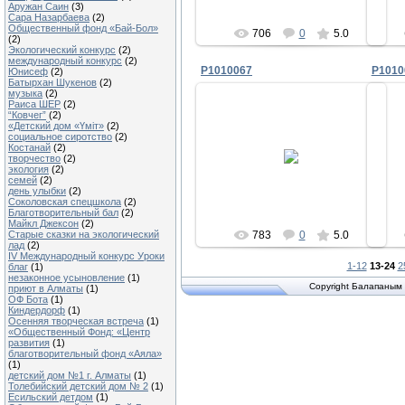
Аружан Саин
(3)
Сара Назарбаева
(2)
Общественный фонд «Бай-Бол»
706
0
5.0
(2)
Экологический конкурс
(2)
международный конкурс
(2)
P1010067
P1010
Юнисеф
(2)
Батырхан Шукенов
(2)
музыка
(2)
Раиса ШЕР
(2)
“Ковчег”
(2)
«Детский дом «Үміт»
(2)
социальное сиротство
(2)
2009-11-08
Костанай
(2)
творчество
(2)
экология
(2)
lyuda
семей
(2)
день улыбки
(2)
Соколовская спецшкола
(2)
Благотворительный бал
(2)
Майкл Джексон
(2)
783
0
5.0
Старые сказки на экологический
лад
(2)
IV Международный конкурс Уроки
1-12
13-24
2
благ
(1)
незаконное усыновление
(1)
Copyright Балапаным 
приют в Алматы
(1)
ОФ Бота
(1)
Киндердорф
(1)
Осенняя творческая встреча
(1)
«Общественный Фонд: «Центр
развития
(1)
благотворительный фонд «Аяла»
(1)
детский дом №1 г. Алматы
(1)
Толебийский детский дом № 2
(1)
Есильский детдом
(1)