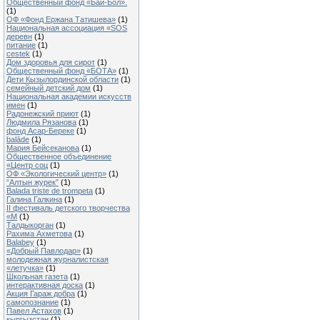
Общественный фонд «Бай-Бол».
(1)
ОФ «Фонд Ержана Татишева»
(1)
Национальная ассоциация «SOS
деревн
(1)
питание
(1)
cestek
(1)
Дом здоровья для сирот
(1)
Общественный фонд «БОТА»
(1)
Дети Кызылординской области
(1)
семейный детский дом
(1)
Национальная академии искусств
имен
(1)
Радонежский приют
(1)
Людмила Рязанова
(1)
фонд Асар-Береке
(1)
balāde
(1)
Мария Бейсеканова
(1)
Общественное объединение
«Центр соц
(1)
ОФ «Экологический центр»
(1)
“Алтын журек”
(1)
Balada triste de trompeta
(1)
Галина Галкина
(1)
II фестиваль детского творчества
«М
(1)
Талдыкорган
(1)
Рахима Ахметова
(1)
Balabey
(1)
«Добрый Павлодар»
(1)
молодежная журналистская
«летучка»
(1)
Школьная газета
(1)
интерактивная доска
(1)
Акция Гараж добра
(1)
самопознание
(1)
Павел Астахов
(1)
кыргызстан
(1)