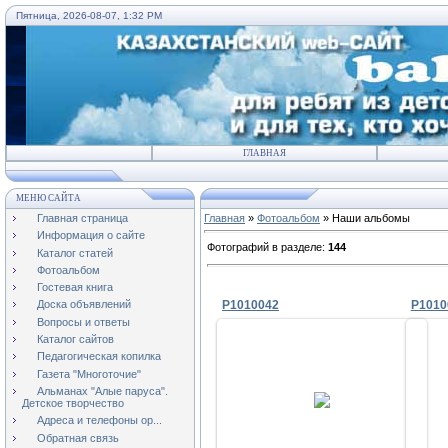
Пятница, 2026-08-07, 1:32 PM
ГЛАВНАЯ
МЕНЮ САЙТА
Главная страница
Главная
»
Фотоальбом
» Наши альбомы
Информация о сайте
Фотографий в разделе
:
144
Каталог статей
Фотоальбом
Гостевая книга
P1010042
P1010
Доска объявлений
Вопросы и ответы
Каталог сайтов
Педагогическая копилка
Газета "Многоточие"
2009-11-08
Альманах "Алые паруса".
Детское творчество
lyuda
Адреса и телефоны ор...
Обратная связь