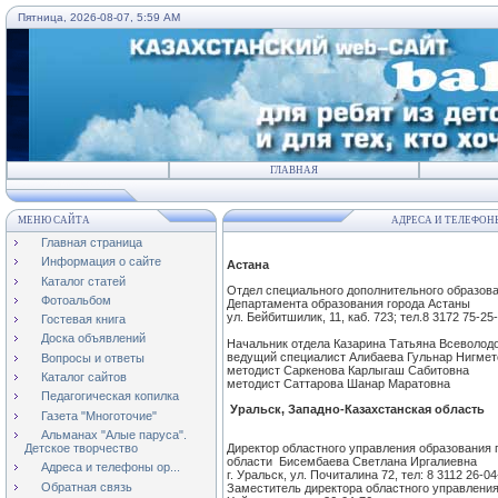
Пятница, 2026-08-07, 5:59 AM
ГЛАВНАЯ
МЕНЮ САЙТА
АДРЕСА И ТЕЛЕФОН
Главная страница
Информация о сайте
Астана
Каталог статей
Отдел специального дополнительного образова
Фотоальбом
Департамента образования города Астаны
ул.
Бейбитшилик
, 11,
каб
. 723; тел.8 3172 75-25
Гостевая книга
Доска объявлений
Начальник отдела Казарина Татьяна Всеволод
ведущий специалист
Алибаева
Гульнар
Нигмет
Вопросы и ответы
методист
Саркенова
Карлыгаш
Сабитовна
Каталог сайтов
методист
Саттарова
Шанар
Маратовна
Педагогическая копилка
Уральск, Западно-Казахстанская область
Газета "Многоточие"
Альманах "Алые паруса".
Детское творчество
Директор областного управления образования 
области
Бисембаева
Светлана
Иргалиевна
Адреса и телефоны ор...
г. Уральск, ул.
Почиталина
72, тел: 8 3112 26-04
Обратная связь
Заместитель директора областного управления