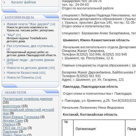
Хайдарович
тел: 26-04-76
Каталог файлов
тел. пр.: 24-04-63
Отдел по воспитательной работе
специалист Лебедева Надежда Николаевна, тел
КАТЕГОРИИ РАЗДЕЛА
Начальник департамента образования г
.У
раль
г. Уральск, проспект
Достык
145, тел пр.: 51-35
Живая газета "Жас даурен"
[14]
Отдел опеки и попечительства
Новости детского комплекса из
Уральска, письма ребят, репортажи.
специалист
Бержанова
Агиис
Базарбаевна
, те
"Мы!"
[57]
Интернет-журнал Толебийского
Шымкент
, Южно-Казахстанская область
детского дома.
Раз ступенька, два ступенька...
Начальник воспитательного отдела Департам
[4]
Омарова
Жанат
Омаровна
,
Интерактивный журнал ребят из
Телефон 8(3252) 310 846, 8(3252) 310 845
детских домов Павлодарской области.
г.
Шымкент
, пр. Республики, 12 А.
Добрые люди - детским домам
[106]
Главные специалисты отдела образования г.
Ш
Новости из детских домов
[165]
Базарова
Жанат
Дарханбаевна
,
Байбосынова
Г
Новости Казахстана
[431]
Телефон 8(3252) 561 931
Новости Планеты
[114]
Адрес: г.
Шымкент
, ул. Ул. Гагарина, 121
Павлодар, Павлодарская облсть
ОБЛАКО ТЕГОВ
Отдел опеки и попечительства г. Павлодара
Презентация телефона доверия
г. Павлодар, ул. Кривенко, д.25. Тел.8(3182)321
(15)
многоточие
(15)
Начальник
Логвиненко
Нина Федоровна
Костанайский областной детский
дом
(9)
Костанай
,
Костанайская
область
Фонд Ержана Татишева
(3)
Аружан Саин
(3)
№
Уральск
(3)
ТЮЗ им. Н.Сац
(3)
Организация
Пред
Павлодар
(3)
Майкл Джексон
(2)