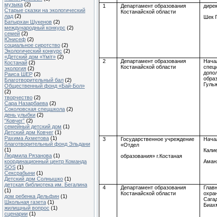
музыка
(2)
1
Департамент образования
дире
Старые сказки на экологический
Костанайской
области
лад
(2)
Шек
Г
Батырхан Шукенов
(2)
международный конкурс
(2)
семей
(2)
Юнисеф
(2)
социальное сиротство
(2)
Экологический конкурс
(2)
«Детский дом «Үміт»
(2)
2
Департамент образования
Нача
Костанай
(2)
Костанайской
области
спец
экология
(2)
допо
Раиса ШЕР
(2)
обра
Благотворительный бал
(2)
Гуль
Общественный фонд «Бай-Бол»
(2)
творчество
(2)
Сара Назарбаева
(2)
Соколовская спецшкола
(2)
день улыбки
(2)
“Ковчег”
(2)
семейный детский дом
(1)
Детский дом Ковчег
(1)
Рахима Ахметова
(1)
3
Государственное учреждение
Нача
благотворительный фонд Эльдани
«Отдел
(1)
Кали
Людмила Рязанова
(1)
образования»
г
.К
останая
координационный центр Команда
Аман
SOS
(1)
Сексрабыни
(1)
Детский дом Солнышко
(1)
детская библиотека им. Бегалина
4
Департамент образования
Глав
(1)
Костанайской
области
охра
дом ребенка Дельфин
(1)
Сага
Школьная газета
(1)
Биах
жилищный вопрос
(1)
сценарии
(1)