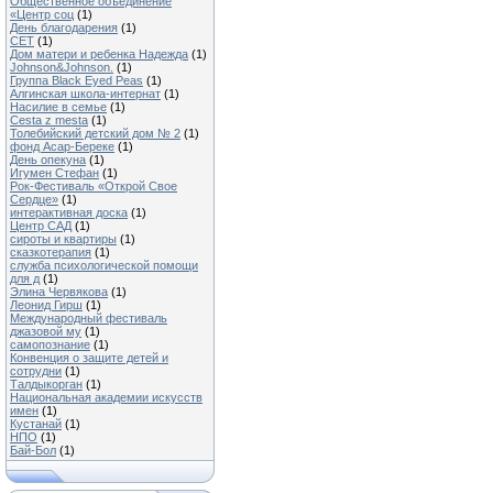
Общественное объединение
«Центр соц
(1)
День благодарения
(1)
CET
(1)
Дом матери и ребенка Надежда
(1)
Johnson&Johnson.
(1)
Группа Black Eyed Peas
(1)
Алгинская школа-интернат
(1)
Насилие в семье
(1)
Cesta z mesta
(1)
Толебийский детский дом № 2
(1)
фонд Асар-Береке
(1)
День опекуна
(1)
Игумен Стефан
(1)
Рок-Фестиваль «Открой Свое
Сердце»
(1)
интерактивная доска
(1)
Центр САД
(1)
сироты и квартиры
(1)
сказкотерапия
(1)
служба психологической помощи
для д
(1)
Элина Червякова
(1)
Леонид Гирш
(1)
Международный фестиваль
джазовой му
(1)
самопознание
(1)
Конвенция о защите детей и
сотрудни
(1)
Талдыкорган
(1)
Национальная академии искусств
имен
(1)
Кустанай
(1)
НПО
(1)
Бай-Бол
(1)