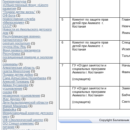
Генпрокуратура
(1)
«Общественный Фонд: «Центр
развития
(1)
“Подари детям жизнь”
(1)
ОФ Бота
(1)
православная служба
5
Комитет по защите прав
Глав
«Милосердие»
(1)
детей при
Акимате
г.
СССР
(1)
Немч
Костаная
Новости из Аккольского детского
дом
(1)
Янин
Республиканские военно-
патриотическ
(1)
6
Комитет по защите прав
Спец
cestrum nocturnum
(1)
детей при
Акимате
г.
группa Инь-Янь
(1)
Исае
Костаная
Фонд первого президента
Республики
(1)
Тать
посвященный природе и экологии
(1)
семинары
(1)
7
ГУ «Отдел занятости и
Нача
Алматинская область
(1)
социальных программ
газета Многоточие
(1)
Фаи
Акимата
г.
Костаная
»
Подари детям добро
(1)
Сара Алпысовна Назарбаева
(1)
(соцзащита)
Алексей Головань
(1)
Айжан Кусаинова
(1)
ГУ «Отдел занятости и
Заме
усыновление
(1)
социальных программ
сказки
(1)
Бабч
Акимата
г.
Костаная
»
незаконное усыновление
(1)
Жас Даурен
(1)
Свет
(соцзащита)
Дети Кызылординской области
(1)
Мария Макарова
(1)
Balabolka
(1)
Международный конкурс детского
рису
(1)
ОФ «Экологический центр»
(1)
Copyright Балапаным 
ОО Спешл олимпикс
(1)
питание
(1)