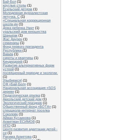
Бай-Бол
(1)
круглые столы
(1)
Есильский детдом
(1)
Молодежная журналистская
летучка. С
(1)
«Специальная коррекционная
школа-ин
(1)
Дома ребенка Умит
(1)
уральскмй дом юношества
Шанырак
(1)
Жас Даурен
(1)
семинары
(1)
Фонд первого президента
Республики
(1)
Balada
(1)
сироты и квартиры
(1)
Киндердорф
(1)
Развитие альтернативных форм
устрой
(1)
посвященный природе и экологии.
(1)
Улыбнемся!
(1)
ОФ «Бай-Бол»
(1)
Национальная ассоциация «SOS
деревн
(1)
Педагогическая опилка
(1)
Аккольский детский дом
(1)
Экологический праздник
(1)
Общественный фонд «БОТА»
(1)
спецшколa-интернат поселка
Соколовк
(1)
Айжан Кусаинова
(1)
Ахметжан ЕСИМОВ
(1)
НПО
(1)
Центр развития адаптации детей -
си
(1)
Рахима Ахметова
(1)