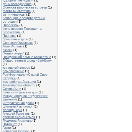
«Добрый Павлодар»
(1)
День благодарения
(1)
Осенняя творческая встреча
(1)
газета Многоточие
(1)
дети-инвалиды
(1)
Конвенция о защите детей и
сотрудни
(1)
Проблемы
(1)
Фонд первого Президента
Казахстана.
(1)
Пионеры
(1)
брошенные дети
(1)
Спешиал Олимпикс
(1)
Аким Астаны
(1)
сказки
(1)
“Алтын журек”
(1)
Гражданский альянс Казахстана
(1)
Общественный фонд «Бай-Бол».
(1)
жилищный вопрос
(1)
самопознание
(1)
Рок-Фестиваль «Открой Свое
Сердце»
(1)
дом ребенка Дельфин
(1)
Алматинская область
(1)
Сексрабыни
(1)
Качирский детский дом
(1)
Международное студенческое
движение
(1)
интерактивная доска
(1)
Школьный психолог
(1)
Леонид Гирш
(1)
Алексей Головань
(1)
премия «Асыл Алма»
(1)
Людмила Рязанова
(1)
Патронат
(1)
Гаити
(1)
Johnson&Johnson.
(1)