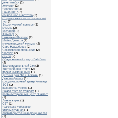
день улыбки
(2)
экология
(2)
творчество
(2)
Раиса ШЕР
(2)
социальное сиротство
(2)
Старые сказки на экологический
лад
(2)
Экологический конкурс
(2)
музыка
(2)
Костанай
(2)
Юнисеф
(2)
Батырхан Шукенов
(2)
Майкл Джексон
(2)
международный конкурс
(2)
Сара Назарбаева
(2)
Соколовская спецшкола
(2)
“Ковчег”
(2)
семей
(2)
Общественный фонд «Бай-Бол»
(2)
Благотворительный бал
(2)
«Детский дом «Үміт»
(2)
проект «Именинник»
(1)
детский дом №1 г. Алматы
(1)
ДетскиеДомики
(1)
координационный центр Команда
SOS
(1)
разработки уроков
(1)
Balada triste de trompeta
(1)
реабилитационный центр “Самал”
(1)
Алтын журек
(1)
CET
(1)
таджикско-узбекское
этнокультурное
(1)
благотворительный фонд «Аяла»
(1)