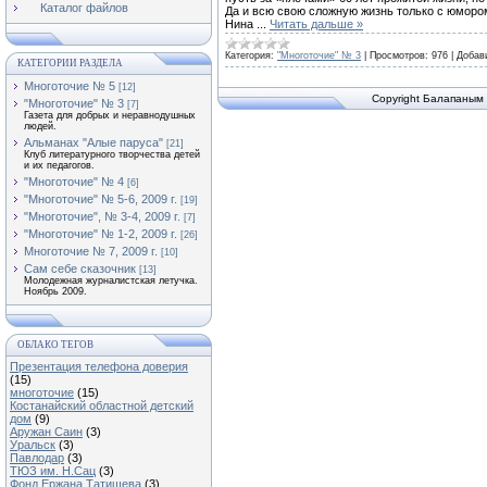
Каталог файлов
Да и всю свою сложную жизнь только с юморо
Нина
...
Читать дальше »
Категория:
"Многоточие" № 3
|
Просмотров:
976
|
Добав
КАТЕГОРИИ РАЗДЕЛА
Многоточие № 5
[12]
Copyright Балапаным 
"Многоточие" № 3
[7]
Газета для добрых и неравнодушных
людей.
Альманах "Алые паруса"
[21]
Клуб литературного творчества детей
и их педагогов.
"Многоточие" № 4
[6]
"Многоточие" № 5-6, 2009 г.
[19]
"Многоточие", № 3-4, 2009 г.
[7]
"Многоточие" № 1-2, 2009 г.
[26]
Многоточие № 7, 2009 г.
[10]
Сам себе сказочник
[13]
Молодежная журналистская летучка.
Ноябрь 2009.
ОБЛАКО ТЕГОВ
Презентация телефона доверия
(15)
многоточие
(15)
Костанайский областной детский
дом
(9)
Аружан Саин
(3)
Уральск
(3)
Павлодар
(3)
ТЮЗ им. Н.Сац
(3)
Фонд Ержана Татишева
(3)