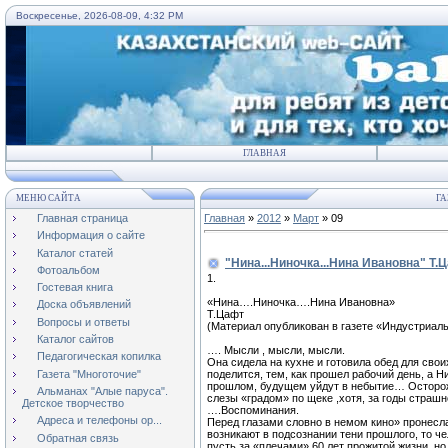
Воскресенье, 2026-08-09, 4:32 PM
ГЛАВНАЯ
МЕНЮ САЙТА
ГА
Главная страница
Главная
»
2012
»
Март
»
09
Информация о сайте
Каталог статей
"Нина...Ниночка...Нина Ивановна" Т.
Фотоальбом
1.
Гостевая книга
«Нина….Ниночка….Нина Ивановна»
Доска объявлений
Т.Цафт
Вопросы и ответы
(Материал опубликован в газете «Индустриаль
Каталог сайтов
…. Мысли , мысли, мысли.
Педагогическая копилка
Она сидела на кухне и готовила обед для сво
поделится, тем, как прошел рабочий день, а 
Газета "Многоточие"
прошлом, будущем уйдут в небытие… Осторожн
Альманах "Алые паруса".
слезы «градом» по щеке ,хотя, за годы страш
Детское творчество
….Воспоминания.
Адреса и телефоны ор...
Перед глазами словно в немом кино» пронеслас
возникают в подсознании тени прошлого, то че
Обратная связь
пусть за «плечами» 60 лет прожитой жизни, н