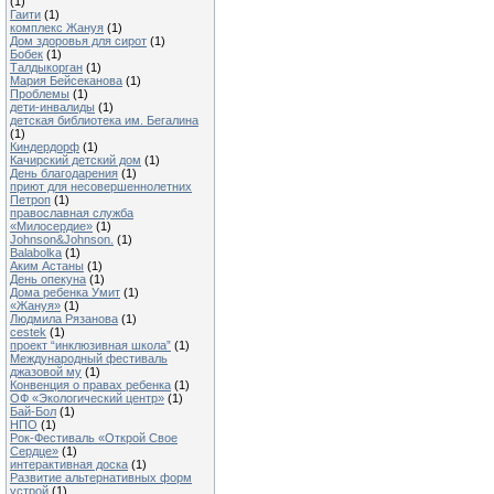
(1)
Гаити
(1)
комплекс Жануя
(1)
Дом здоровья для сирот
(1)
Бобек
(1)
Талдыкорган
(1)
Мария Бейсеканова
(1)
Проблемы
(1)
дети-инвалиды
(1)
детская библиотека им. Бегалина
(1)
Киндердорф
(1)
Качирский детский дом
(1)
День благодарения
(1)
приют для несовершеннолетних
Петроп
(1)
православная служба
«Милосердие»
(1)
Johnson&Johnson.
(1)
Balabolka
(1)
Аким Астаны
(1)
День опекуна
(1)
Дома ребенка Умит
(1)
«Жануя»
(1)
Людмила Рязанова
(1)
cestek
(1)
проект “инклюзивная школа”
(1)
Международный фестиваль
джазовой му
(1)
Конвенция о правах ребенка
(1)
ОФ «Экологический центр»
(1)
Бай-Бол
(1)
НПО
(1)
Рок-Фестиваль «Открой Свое
Сердце»
(1)
интерактивная доска
(1)
Развитие альтернативных форм
устрой
(1)