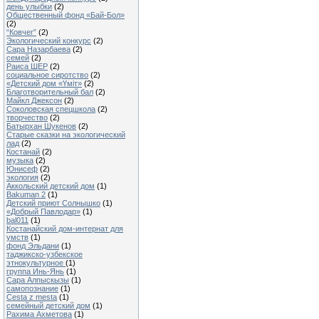
день улыбки
(2)
Общественный фонд «Бай-Бол»
(2)
“Ковчег”
(2)
Экологический конкурс
(2)
Сара Назарбаева
(2)
семей
(2)
Раиса ШЕР
(2)
социальное сиротство
(2)
«Детский дом «Үміт»
(2)
Благотворительный бал
(2)
Майкл Джексон
(2)
Соколовская спецшкола
(2)
творчество
(2)
Батырхан Шукенов
(2)
Старые сказки на экологический
лад
(2)
Костанай
(2)
музыка
(2)
Юнисеф
(2)
экология
(2)
Аккольский детский дом
(1)
Bakuman 2
(1)
Детский приют Солнышко
(1)
«Добрый Павлодар»
(1)
bal011
(1)
Костанайский дом-интернат для
умств
(1)
фонд Эльдани
(1)
таджикско-узбекское
этнокультурное
(1)
группa Инь-Янь
(1)
Сара Алпыскызы
(1)
самопознание
(1)
Cesta z mesta
(1)
семейный детский дом
(1)
Рахима Ахметова
(1)