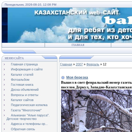
Понедельник, 2026-08-10, 12:08 PM
ГЛАВНАЯ
МЕНЮ САЙТА
Главная страница
Главная
»
2007
»
Февраль
»
12
Информация о сайте
Каталог статей
Моя березка
Фотоальбом
Вышел в свет февральский номер газеты
Гостевая книга
поселок Деркул, Западно-Казахстанская
Доска объявлений
Вопросы и ответы
Каталог сайтов
Педагогическая копилка
Газета "Многоточие"
Альманах "Алые паруса".
Детское творчество
Адреса и телефоны ор...
Обратная связь