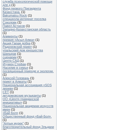
служба психологической помощи
для д
(1)
Фонд первого Президента
Казахстана.
(1)
Bakumatsu Rock
(1)
спецшколa-интернат поселка
Соколовк
(1)
Павел Астахов
(1)
Западно-Казахстанская область
(1)
Алименты
(1)
премия «Асыл Алма»
(1)
Акция Гараж добра
(1)
Радонежский приют
(1)
уральскмй дом юношества
Шанырак
(1)
сценарии
(1)
Центр САД
(1)
Игумен Стефан
(1)
Насилие в семье
(1)
посвященный природе и экологии.
(1)
Алексей Головань
(1)
приют в Алматы
(1)
Национальная ассоциация «SOS
деревн
(1)
CET
(1)
детдомовские музыканты
(1)
ОО «Центр гражданской
инициативы»
(1)
Национальная академии искусств
имен
(1)
«Бай-Бол»
(1)
Общественный фонд «Бай-Бол».
(1)
“Алтын журек”
(1)
благотворительный фонд Эльдани