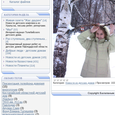
Каталог файлов
КАТЕГОРИИ РАЗДЕЛА
Живая газета "Жас даурен"
[14]
Новости детского комплекса из
Уральска, письма ребят, репортажи.
"Мы!"
[57]
Интернет-журнал Толебийского
детского дома.
Раз ступенька, два ступенька...
[4]
Интерактивный журнал ребят из
детских домов Павлодарской области.
Добрые люди - детским домам
[106]
Новости из детских домов
[165]
Новости Казахстана
[431]
Новости Планеты
[114]
ОБЛАКО ТЕГОВ
Категория:
Новости из детских домов
|
Просмотров:
102
Презентация телефона доверия
(15)
многоточие
(15)
Костанайский областной детский
Copyright Балапаным 
дом
(9)
Уральск
(3)
ТЮЗ им. Н.Сац
(3)
Павлодар
(3)
Аружан Саин
(3)
Фонд Ержана Татишева
(3)
международный конкурс
(2)