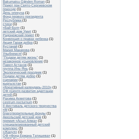
Bakumatsu Gijinden Roman
(1)
Приют при Свято-Сергиевском
приходе
(1)
День опекуна
(1)
Фонд первого президента
Республики
(1)
стихи
(1)
«Бай-Бол»
(1)
детский дом Умит
(1)
Радонежский приют
(1)
Конвенция о правах ребенка
(1)
Акция Гараж добра
(1)
Кустанай
(1)
Мария Макарова
(1)
Улыбнемся!
(1)
“Подари детям жизнь”
(1)
незаконное усыновление
(1)
Павел Астахов
(1)
группa Инь-Янь
(1)
Экологический праздник
(1)
Подари детям добро
(1)
сценарии
(1)
кыргызстан
(1)
«Креативный календарь-2010»
(1)
ОФ «Центр развития адаптации
детей
(1)
Рахима Ахметова
(1)
cestrum nocturnum
(1)
II фестиваль детского творчества
«М
(1)
благотворительные фонды
(1)
Аккольский детский дом
(1)
премия «Асыл Алма»
(1)
специализированный детский
комплекс
(1)
«Жануя»
(1)
ОФ «Фонд Ержана Татишева»
(1)