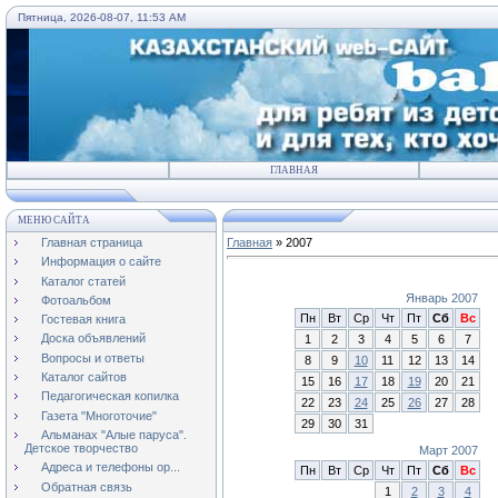
Пятница, 2026-08-07, 11:53 AM
ГЛАВНАЯ
МЕНЮ САЙТА
Главная страница
Главная
»
2007
Информация о сайте
Каталог статей
Январь 2007
Фотоальбом
Пн
Вт
Ср
Чт
Пт
Сб
Вс
Гостевая книга
Доска объявлений
1
2
3
4
5
6
7
Вопросы и ответы
8
9
10
11
12
13
14
Каталог сайтов
15
16
17
18
19
20
21
Педагогическая копилка
22
23
24
25
26
27
28
Газета "Многоточие"
29
30
31
Альманах "Алые паруса".
Детское творчество
Март 2007
Адреса и телефоны ор...
Пн
Вт
Ср
Чт
Пт
Сб
Вс
Обратная связь
1
2
3
4