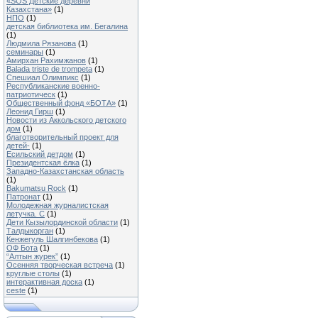
«SOS Детские деревни
Казахстана»
(1)
НПО
(1)
детская библиотека им. Бегалина
(1)
Людмила Рязанова
(1)
семинары
(1)
Амирхан Рахимжанов
(1)
Balada triste de trompeta
(1)
Спешиал Олимпикс
(1)
Республиканские военно-
патриотическ
(1)
Общественный фонд «БОТА»
(1)
Леонид Гирш
(1)
Новости из Аккольского детского
дом
(1)
благотворительный проект для
детей-
(1)
Есильский детдом
(1)
Президентская ёлка
(1)
Западно-Казахстанская область
(1)
Bakumatsu Rock
(1)
Патронат
(1)
Молодежная журналистская
летучка. С
(1)
Дети Кызылординской области
(1)
Талдыкорган
(1)
Кенжегуль Шалгинбекова
(1)
ОФ Бота
(1)
“Алтын журек”
(1)
Осенняя творческая встреча
(1)
круглые столы
(1)
интерактивная доска
(1)
ceste
(1)