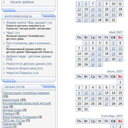
Каталог файлов
5
6
7
8
9
10
11
12
13
14
15
16
17
18
19
20
21
22
23
24
25
КАТЕГОРИИ РАЗДЕЛА
26
27
28
29
30
31
Живая газета "Жас даурен"
[14]
Новости детского комплекса из
Уральска, письма ребят, репортажи.
Май 2007
"Мы!"
[57]
Интернет-журнал Толебийского
Пн
Вт
Ср
Чт
Пт
Сб
Вс
детского дома.
1
2
3
4
5
6
Раз ступенька, два ступенька...
[4]
7
8
9
10
11
12
13
Интерактивный журнал ребят из
детских домов Павлодарской области.
14
15
16
17
18
19
20
Добрые люди - детским домам
21
22
23
24
25
26
27
[106]
Новости из детских домов
[165]
28
29
30
31
Новости Казахстана
[431]
Июль 2007
Новости Планеты
[114]
Пн
Вт
Ср
Чт
Пт
Сб
Вс
1
2
3
4
5
6
7
8
ОБЛАКО ТЕГОВ
9
10
11
12
13
14
15
Презентация телефона доверия
(15)
16
17
18
19
20
21
22
многоточие
(15)
Костанайский областной детский
23
24
25
26
27
28
29
дом
(9)
30
31
Аружан Саин
(3)
Уральск
(3)
Сентябрь 2007
Фонд Ержана Татишева
(3)
ТЮЗ им. Н.Сац
(3)
Пн
Вт
Ср
Чт
Пт
Сб
Вс
Павлодар
(3)
1
2
семей
(2)