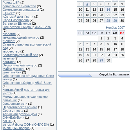
Раиса ШЕР
(2)
3
4
5
6
7
8
9
социальное сиротство
(2)
10
11
12
13
14
15
16
Соколовская спецшкола
(2)
Юнисеф
(2)
17
18
19
20
21
22
23
«Детский дом «Үміт»
(2)
Сара Назарбаева
(2)
24
25
26
27
28
29
30
Батырхан Шукенов
(2)
Общественный фонд «Бай-Бол»
Ноябрь 2007
(2)
Пн
Вт
Ср
Чт
Пт
Сб
Вс
экология
(2)
международный конкурс
(2)
1
2
3
4
“Ковчег”
(2)
5
6
7
8
9
10
11
Старые сказки на экологический
лад
(2)
12
13
14
15
16
17
18
творчество
(2)
19
20
21
22
23
24
25
Благотворительный бал
(2)
музыка
(2)
26
27
28
29
30
Костанай
(2)
Экологический конкурс
(2)
Майкл Джексон
(2)
день улыбки
(2)
Copyright Балапаным 
Общественное объединение Союз
молод
(1)
Общественный фонд «Бай-Бол».
(1)
Костанайский дом-интернат для
умств
(1)
Международное студенческое
движение
(1)
брошенные дети
(1)
Педагогическая опилка
(1)
Cesta z mesta
(1)
Алгинский детский дом
(1)
ОФ «Бай-Бол»
(1)
bal011
(1)
детский фонд ООН (ЮНИСЕФ)
(1)
жилищный вопрос
(1)